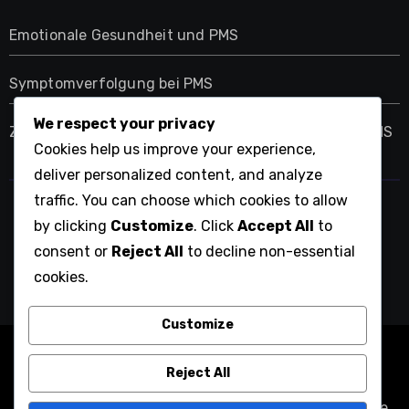
Emotionale Gesundheit und PMS
Symptomverfolgung bei PMS
We respect your privacy
Zyklus-Synchronisation für das Management von PMS
Cookies help us improve your experience,
deliver personalized content, and analyze
traffic. You can choose which cookies to allow
standup-pages.ch
by clicking
Customize
. Click
Accept All
to
consent or
Reject All
to decline non-essential
cookies.
Customize
Copyright © All rights reserved
|
Blogarise
by
Reject All
Themeansar
.
Unsere Geschichte
Ihre Privatsphäre
Cookie-Richtlinie